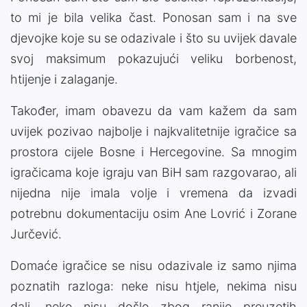
to mi je bila velika čast. Ponosan sam i na sve
djevojke koje su se odazivale i što su uvijek davale
svoj maksimum pokazujući veliku borbenost,
htijenje i zalaganje.
Također, imam obavezu da vam kažem da sam
uvijek pozivao najbolje i najkvalitetnije igračice sa
prostora cijele Bosne i Hercegovine. Sa mnogim
igračicama koje igraju van BiH sam razgovarao, ali
nijedna nije imala volje i vremena da izvadi
potrebnu dokumentaciju osim Ane Lovrić i Zorane
Jurčević.
Domaće igračice se nisu odazivale iz samo njima
poznatih razloga: neke nisu htjele, nekima nisu
dali, neke nisu došle zbog ranije preuzetih