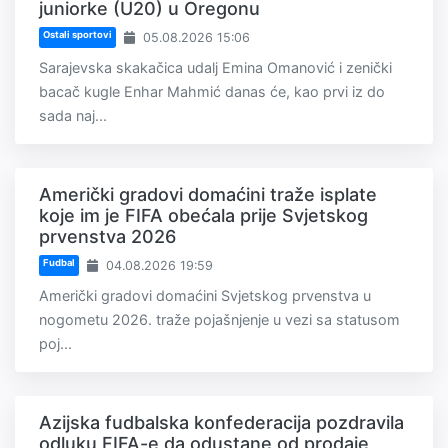
juniorke (U20) u Oregonu
Ostali sportovi
05.08.2026 15:06
Sarajevska skakačica udalj Emina Omanović i zenički
bacač kugle Enhar Mahmić danas će, kao prvi iz do
sada naj...
Američki gradovi domaćini traže isplate
koje im je FIFA obećala prije Svjetskog
prvenstva 2026
Fudbal
04.08.2026 19:59
Američki gradovi domaćini Svjetskog prvenstva u
nogometu 2026. traže pojašnjenje u vezi sa statusom
poj...
Azijska fudbalska konfederacija pozdravila
odluku FIFA-e da odustane od prodaje