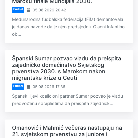
Maroku finale Mundijala 2030.
Fudbal
05.08.2026 20:42
Međunarodna fudbalska federacija (Fifa) demantovala
je danas navode da je njen predsjednik Gianni Infantino
ob...
Španski Sumar pozvao vladu da preispita
zajedničko domaćinstvo Svjetskog
prvenstva 2030. s Marokom nakon
migrantske krize u Ceuti
Fudbal
05.08.2026 17:36
Španski lijevi koalicioni partner Sumar pozvao je vladu
predvođenu socijalistima da preispita zajedničk...
Omanović i Mahmić večeras nastupaju na
21. svjetskom prvenstvu za juniore i