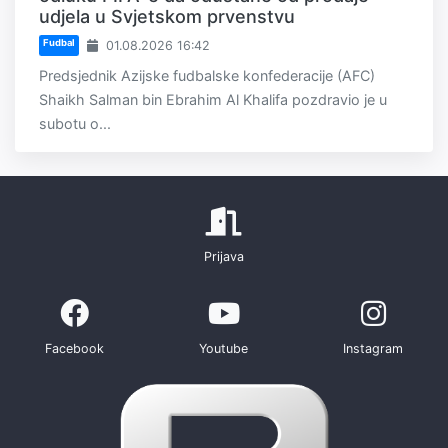
udjela u Svjetskom prvenstvu
Fudbal
01.08.2026 16:42
Predsjednik Azijske fudbalske konfederacije (AFC)
Shaikh Salman bin Ebrahim Al Khalifa pozdravio je u
subotu o...
Prijava
Facebook
Youtube
Instagram