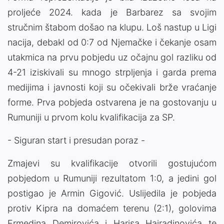
proljeće 2024. kada je Barbarez sa svojim
stručnim štabom došao na klupu. Loš nastup u Ligi
nacija, debakl od 0:7 od Njemačke i čekanje osam
utakmica na prvu pobjedu uz očajnu gol razliku od
4-21 iziskivali su mnogo strpljenja i garda prema
medijima i javnosti koji su očekivali brže vraćanje
forme. Prva pobjeda ostvarena je na gostovanju u
Rumuniji u prvom kolu kvalifikacija za SP.
- Siguran start i presudan poraz -
Zmajevi su kvalifikacije otvorili gostujućom
pobjedom u Rumuniji rezultatom 1:0, a jedini gol
postigao je Armin Gigović. Uslijedila je pobjeda
protiv Kipra na domaćem terenu (2:1), golovima
Ermedina Demirovića i Harisa Hajradinovića te