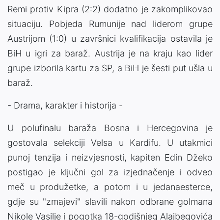
Remi protiv Kipra (2:2) dodatno je zakomplikovao
situaciju. Pobjeda Rumunije nad liderom grupe
Austrijom (1:0) u završnici kvalifikacija ostavila je
BiH u igri za baraž. Austrija je na kraju kao lider
grupe izborila kartu za SP, a BiH je šesti put ušla u
baraž.
- Drama, karakter i historija -
U polufinalu baraža Bosna i Hercegovina je
gostovala selekciji Velsa u Kardifu. U utakmici
punoj tenzija i neizvjesnosti, kapiten Edin Džeko
postigao je ključni gol za izjednačenje i odveo
meč u produžetke, a potom i u jedanaesterce,
gdje su "zmajevi" slavili nakon odbrane golmana
Nikole Vasilje i pogotka 18-godišnjeg Alajbegovića