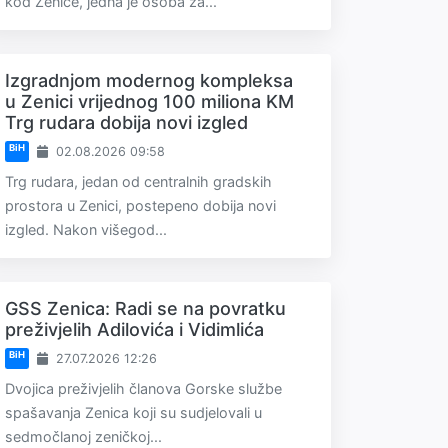
kod Zenice, jedna je osoba za...
Izgradnjom modernog kompleksa
u Zenici vrijednog 100 miliona KM
Trg rudara dobija novi izgled
BiH
02.08.2026 09:58
Trg rudara, jedan od centralnih gradskih
prostora u Zenici, postepeno dobija novi
izgled. Nakon višegod...
GSS Zenica: Radi se na povratku
preživjelih Adilovića i Vidimlića
BiH
27.07.2026 12:26
Dvojica preživjelih članova Gorske službe
spašavanja Zenica koji su sudjelovali u
sedmočlanoj zeničkoj...