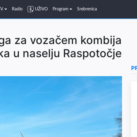
TV
Radio
UŽIVO
Program
Srebrenica
raga za vozačem kombija
aka u naselju Raspotočje
P