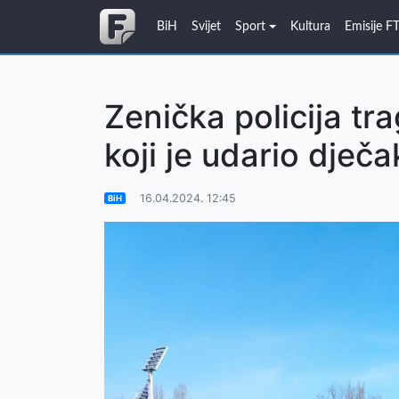
BiH
Svijet
Sport
Kultura
Emisije F
Zenička policija t
koji je udario dječ
16.04.2024. 12:45
BiH