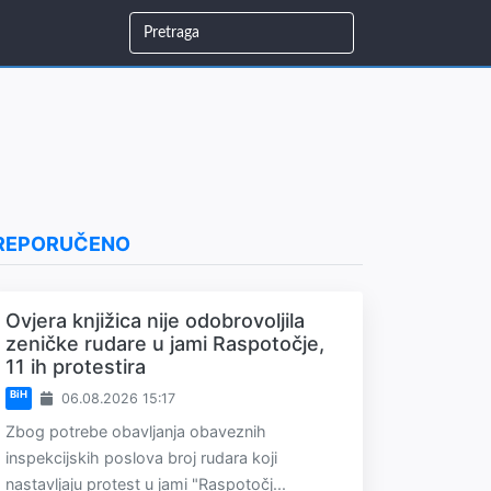
REPORUČENO
Ovjera knjižica nije odobrovoljila
zeničke rudare u jami Raspotočje,
11 ih protestira
BiH
06.08.2026 15:17
Zbog potrebe obavljanja obaveznih
inspekcijskih poslova broj rudara koji
nastavljaju protest u jami "Raspotočj...