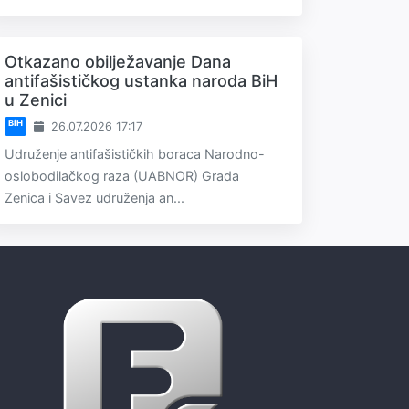
Otkazano obilježavanje Dana
antifašističkog ustanka naroda BiH
u Zenici
BiH
26.07.2026 17:17
Udruženje antifašističkih boraca Narodno-
oslobodilačkog raza (UABNOR) Grada
Zenica i Savez udruženja an...