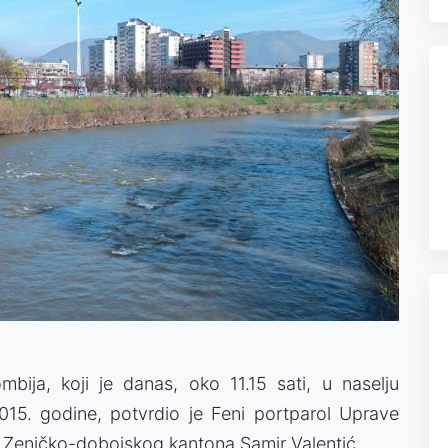
bija, koji je danas, oko 11.15 sati, u naselju
15. godine, potvrdio je Feni portparol Uprave
va Zeničko-dobojskog kantona Samir Valentić.