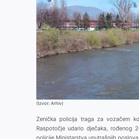
(Izvor: Arhiv)
Zenička policija traga za vozačem kom
Raspotočje udario dječaka, rođenog 20
policije Ministarstva unutrašnjih poslo